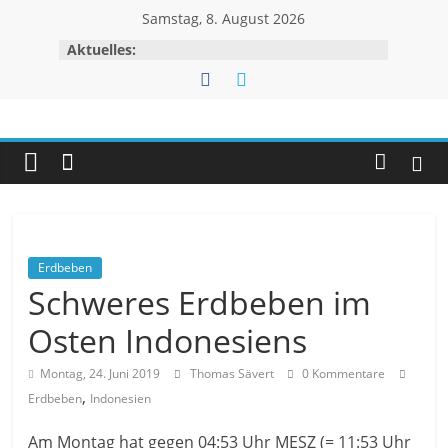
Zum
Samstag, 8. August 2026
Inhalt
Aktuelles:
springen
Unwetteragentur
powered
by
Thomas
Sävert
Erdbeben
Schweres Erdbeben im
Osten Indonesiens
Montag, 24. Juni 2019
Thomas Sävert
0 Kommentare
,
Erdbeben
Indonesien
Am Montag hat gegen 04:53 Uhr MESZ (= 11:53 Uhr