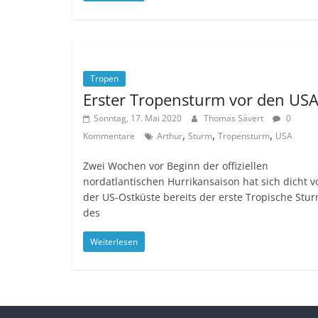
Tropen
Erster Tropensturm vor den US
Sonntag, 17. Mai 2020
Thomas Sävert
0
,
,
,
Kommentare
Arthur
Sturm
Tropensturm
USA
Zwei Wochen vor Beginn der offiziellen
nordatlantischen Hurrikansaison hat sich dicht v
der US-Ostküste bereits der erste Tropische Stu
des
Weiterlesen