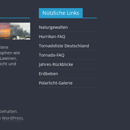
Nützliche Links
Naturgewalten
Hurrikan-FAQ
Tornadoliste Deutschland
itere
rophen wie
Tornado-FAQ
 Lawinen,
licht und
Jahres-Rückblicke
Erdbeben
Polarlicht-Galerie
rbehalten.
on
WordPress
.