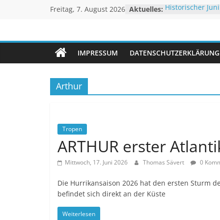
Zum
Historischer Juni
Freitag, 7. August 2026
Aktuelles:
Inhalt
Rekordtemperat
Juli 2026 – Hoc
springen
Unwetteragentu
Rheinpegel mit
Sturm BERTHA tr
IMPRESSUM
DATENSCHUTZERKLÄRUNG
Extremes Niedri
powered
Linderung
by
Thomas
Arthur
Sävert
Tropen
ARTHUR erster Atlant
Mittwoch, 17. Juni 2026
Thomas Sävert
0 Komm
Die Hurrikansaison 2026 hat den ersten Sturm 
befindet sich direkt an der Küste
Weiterlesen