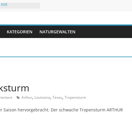
 mit
uren
hsommer mit Folgen
r
 neuen Rekorden
ifft USA
KATEGORIEN
NATURGEWALTEN
gwasser – kaum
iksturm
,
,
,
entare
Arthur
Louisiana
Texas
Tropensturm
der Saison hervorgebracht. Der schwache Tropensturm ARTHUR