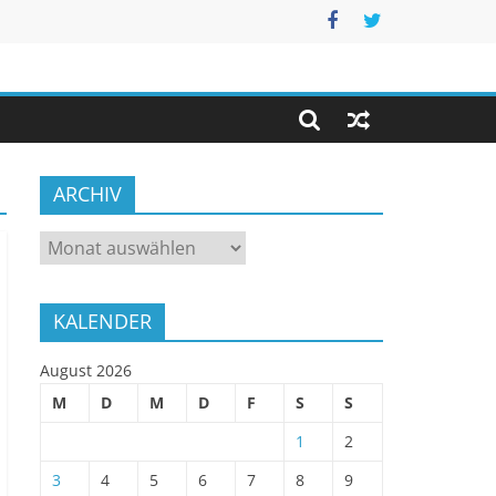
ARCHIV
ARCHIV
KALENDER
August 2026
M
D
M
D
F
S
S
1
2
3
4
5
6
7
8
9