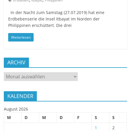
Erdbeben
Itbayat
Philippinen
In der Nacht zum Samstag (27.07.2019) hat eine
Erdbebenserie die Insel Itbayat im Norden der
Philippinen erschüttert. Die drei
Weiterlesen
ARCHIV
ARCHIV
KALENDER
August 2026
M
D
M
D
F
S
S
1
2