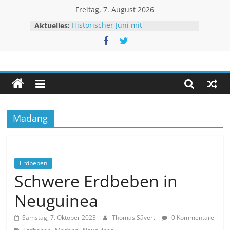
Zum
Freitag, 7. August 2026
Inhalt
Aktuelles:
Historischer Juni mit
springen
Rekordtemperaturen
Juli 2026 – Hochsommer mit Folgen
Rheinpegel mit neuen Rekorden
Unwetteragentur
Sturm BERTHA trifft USA
Extremes Niedrigwasser – kaum
Linderung
powered
by
Thomas
Madang
Sävert
Erdbeben
Schwere Erdbeben in
Neuguinea
Samstag, 7. Oktober 2023
Thomas Sävert
0 Kommentare
,
,