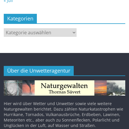
« Juli
Kategorien
Kategorien
Über die Unwetteragentur
Hier wird über Wetter und Unwetter sowie viele weitere
Naturgewalten berichtet. Dazu zählen Naturkatastrophen wie
Hurrikane, Tornados, Vulkanausbrüche, Erdbeben, Lawinen,
Meteoriten etc., aber auch zu Sonnenflecken, Polarlicht und
Unglücken in der Luft, auf Wasser und Straßen.