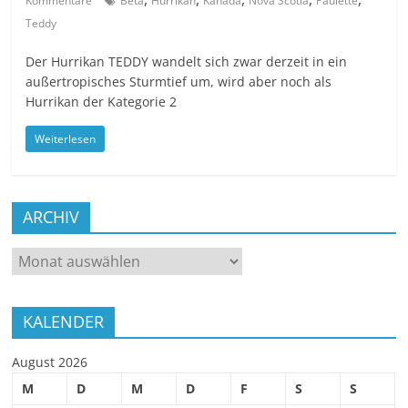
Kommentare
Beta
Hurrikan
Kanada
Nova Scotia
Paulette
Teddy
Der Hurrikan TEDDY wandelt sich zwar derzeit in ein
außertropisches Sturmtief um, wird aber noch als
Hurrikan der Kategorie 2
Weiterlesen
ARCHIV
ARCHIV
KALENDER
August 2026
M
D
M
D
F
S
S