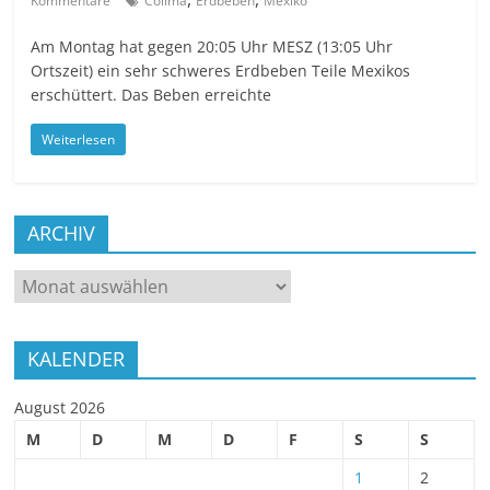
Kommentare
Colima
Erdbeben
Mexiko
Am Montag hat gegen 20:05 Uhr MESZ (13:05 Uhr
Ortszeit) ein sehr schweres Erdbeben Teile Mexikos
erschüttert. Das Beben erreichte
Weiterlesen
ARCHIV
ARCHIV
KALENDER
August 2026
M
D
M
D
F
S
S
1
2