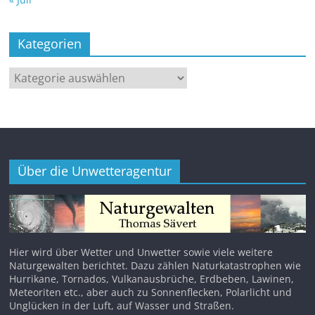
Kategorien
Kategorien
Über die Unwetteragentur
Hier wird über Wetter und Unwetter sowie viele weitere
Naturgewalten berichtet. Dazu zählen Naturkatastrophen wie
Hurrikane, Tornados, Vulkanausbrüche, Erdbeben, Lawinen,
Meteoriten etc., aber auch zu Sonnenflecken, Polarlicht und
Unglücken in der Luft, auf Wasser und Straßen.