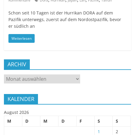
Kommentare
Dora
Hurrikan
Japan
Lan
Pazifik
Taifun
Schon seit 10 Tagen ist der Hurrikan DORA auf dem
Pazifik unterwegs, zuerst auf dem Nordostpazifik, bevor
er südlich an
Weiterlesen
ARCHIV
ARCHIV
KALENDER
August 2026
M
D
M
D
F
S
S
1
2