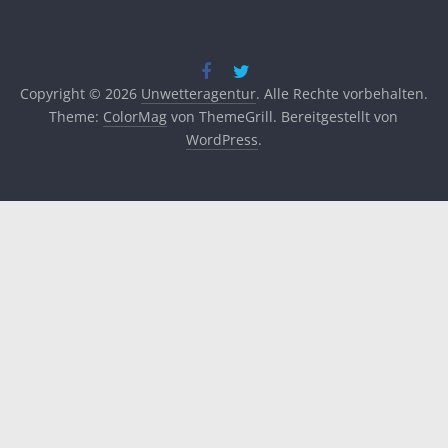
Copyright © 2026
Unwetteragentur
. Alle Rechte vorbehalten.
Theme:
ColorMag
von ThemeGrill. Bereitgestellt von
WordPress
.