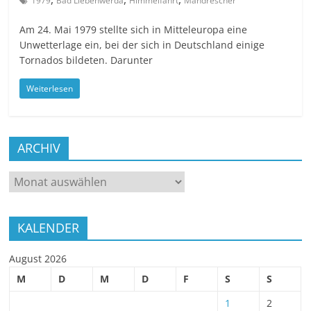
1979
Bad Liebenwerda
Himmelfahrt
Mähdrescher
Am 24. Mai 1979 stellte sich in Mitteleuropa eine
Unwetterlage ein, bei der sich in Deutschland einige
Tornados bildeten. Darunter
Weiterlesen
ARCHIV
ARCHIV
KALENDER
August 2026
M
D
M
D
F
S
S
1
2