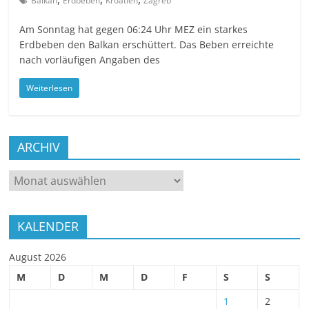
Balkan
Erdbeben
Kroatien
Zagreb
Am Sonntag hat gegen 06:24 Uhr MEZ ein starkes
Erdbeben den Balkan erschüttert. Das Beben erreichte
nach vorläufigen Angaben des
Weiterlesen
ARCHIV
ARCHIV
KALENDER
August 2026
M
D
M
D
F
S
S
1
2