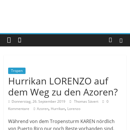
Tropen
Hurrikan LORENZO auf
dem Weg zu den Azoren?
Donnerstag, 26. September 2019
Thomas Sävert
0
,
,
Kommentare
Azoren
Hurrikan
Lorenzo
Während von dem Tropensturm KAREN nördlich
von Puerto Rico nur noch Reste vorhanden sind,