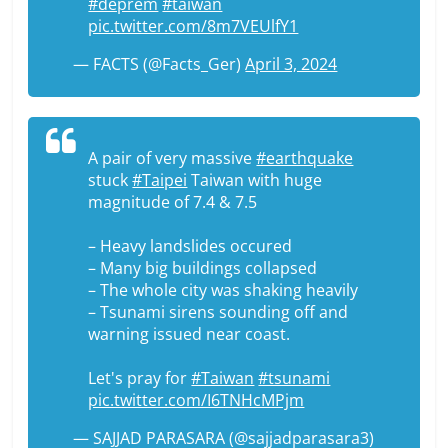
#deprem
#taiwan
pic.twitter.com/8m7VEUlfY1
— FACTS (@Facts_Ger)
April 3, 2024
A pair of very massive
#earthquake
stuck
#Taipei
Taiwan with huge
magnitude of 7.4 & 7.5
– Heavy landslides occured
– Many big buildings collapsed
– The whole city was shaking heavily
– Tsunami sirens sounding off and
warning issued near coast.
Let's pray for
#Taiwan
#tsunami
pic.twitter.com/I6TNHcMPjm
— SAJJAD PARASARA (@sajjadparasara3)