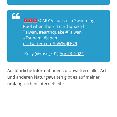
SCARY Visuals of a Swimming
Pool when the 7.4 earthquake hit
Taiwan.
#earthquake
#Taiwan
#Tsunami
#Japan
pic.twitter.com/fhW6qIFE79
— Rosy (@rose_k01)
April 3, 2024
Ausführliche Informationen zu Unwettern aller Art
und anderen Naturgewalten gibt es auf meiner
umfangreichen Internetseite: