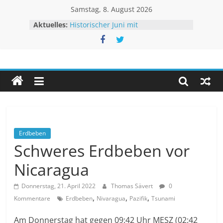
Zum
Samstag, 8. August 2026
Inhalt
Aktuelles:
Historischer Juni mit
springen
Rekordtemperaturen
Juli 2026 – Hochsommer mit Folgen
Rheinpegel mit neuen Rekorden
Unwetteragentur
Sturm BERTHA trifft USA
Extremes Niedrigwasser – kaum
Linderung
powered
by
Thomas
Sävert
Erdbeben
Schweres Erdbeben vor
Nicaragua
Donnerstag, 21. April 2022
Thomas Sävert
0
,
,
,
Kommentare
Erdbeben
Nivaragua
Pazifik
Tsunami
Am Donnerstag hat gegen 09:42 Uhr MESZ (02:42