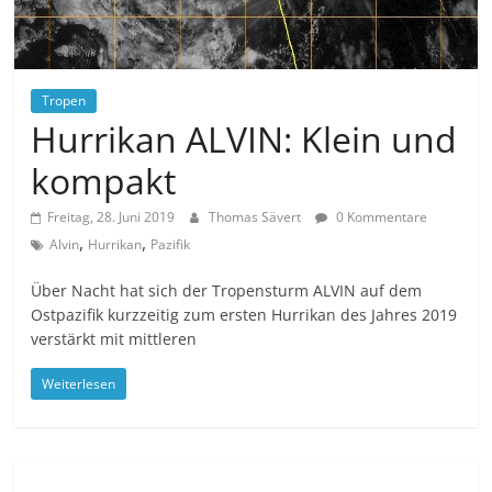
Tropen
Hurrikan ALVIN: Klein und
kompakt
Freitag, 28. Juni 2019
Thomas Sävert
0 Kommentare
,
,
Alvin
Hurrikan
Pazifik
Über Nacht hat sich der Tropensturm ALVIN auf dem
Ostpazifik kurzzeitig zum ersten Hurrikan des Jahres 2019
verstärkt mit mittleren
Weiterlesen