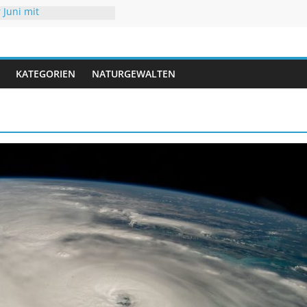
 Juni mit
eraturen
 Hochsommer mit Folgen
r
 mit neuen Rekorden
A trifft USA
KATEGORIEN
NATURGEWALTEN
iedrigwasser – kaum