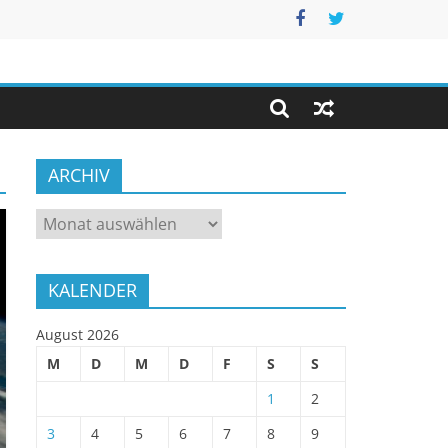
ARCHIV
ARCHIV
KALENDER
August 2026
M
D
M
D
F
S
S
1
2
3
4
5
6
7
8
9