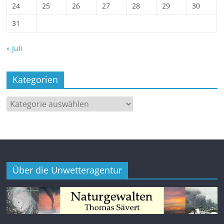
24
25
26
27
28
29
30
31
« Juli
Kategorien
Kategorien
Über die Unwetteragentur