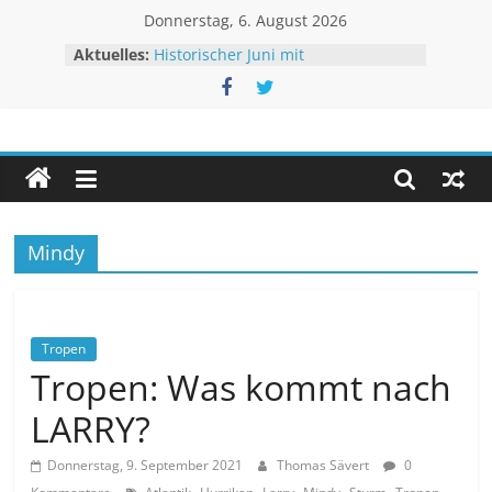
Zum
Donnerstag, 6. August 2026
Inhalt
Aktuelles:
Historischer Juni mit
springen
Rekordtemperaturen
Juli 2026 – Hochsommer mit Folgen
Rheinpegel mit neuen Rekorden
Unwetteragentur
Sturm BERTHA trifft USA
Extremes Niedrigwasser – kaum
Linderung
powered
by
Thomas
Mindy
Sävert
Tropen
Tropen: Was kommt nach
LARRY?
Donnerstag, 9. September 2021
Thomas Sävert
0
,
,
,
,
,