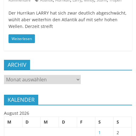
Kommentare
Atlantik
Hurrikan
Larry
Mindy
Sturm
Tropen
Der Hurrikan LARRY hat sich zwar deutlich abgeschwächt,
wühlt aber weiterhin den Atlantik auf mit sehr hohen
Wellen. Derzeit streift
Weiterlesen
ARCHIV
ARCHIV
KALENDER
August 2026
M
D
M
D
F
S
S
1
2