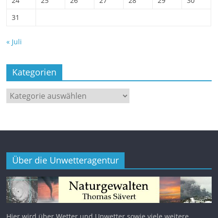
24
25
26
27
28
29
30
31
« Juli
Kategorien
Kategorien
Über die Unwetteragentur
Hier wird über Wetter und Unwetter sowie viele weitere