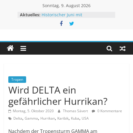
Zum
Sonntag, 9. August 2026
Inhalt
Aktuelles:
Historischer Juni mit
springen
Rekordtemperaturen
Juli 2026 – Hochsommer mit Folgen
Rheinpegel mit neuen Rekorden
Unwetteragentur
Sturm BERTHA trifft USA
Extremes Niedrigwasser – kaum
Linderung
powered
by
Thomas
Sävert
Tropen
Wird DELTA ein
gefährlicher Hurrikan?
Montag, 5. Oktober 2020
Thomas Sävert
0 Kommentare
,
,
,
,
,
Delta
Gamma
Hurrikan
Karibik
Kuba
USA
Nachdem der Tropensturm GAMMA am