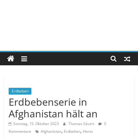
Erdbeben
Erdbebenserie in
Afghanistan hält an
Sonntag, 15. Oktober 2023
Thomas Sävert
0
,
,
Kommentare
Afghanistan
Erdbeben
Herat