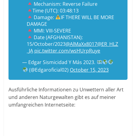
Mechanism: Reverse Failure
Time (UTC): 03:48:13
Damage:
IF THERE WILL BE MORE
DAMAGE
MMI: VIII-SEVERE
Date (AFGHANISTAN):
15/October/2023
@AlMaXx8017
@ER_HLZ
_JA
pic.twitter.com/wsHUrpRuye
— Edgar Sismicidad Y Más 2023.
(@Edgaroficial02)
October 15, 2023
Ausführliche Informationen zu Unwettern aller Art
und anderen Naturgewalten gibt es auf meiner
umfangreichen Internetseite: