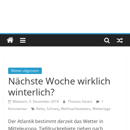
Wetter allgemein
Nächste Woche wirklich
winterlich?
Mittwoch, 5. Dezember 2018
Thomas Sävert
1
,
,
,
Kommentar
Kälte
Schnee
Weihnachtswetter
Wetterlage
Der Atlantik bestimmt derzeit das Wetter in
Mitteleuropa. Tiefdruckgebiete ziehen nach