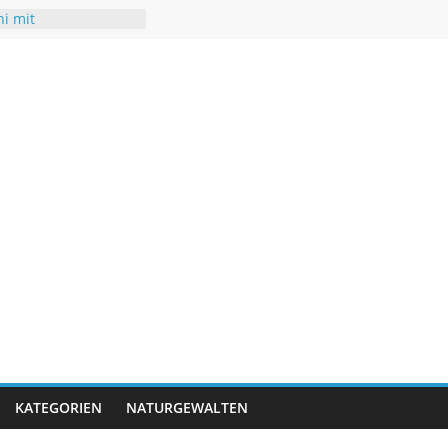
ni mit
turen
chsommer mit Folgen
r
t neuen Rekorden
rifft USA
rigwasser – kaum
KATEGORIEN
NATURGEWALTEN