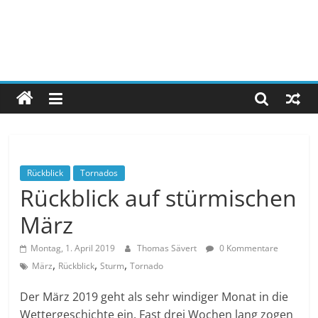
Rückblick
Tornados
Rückblick auf stürmischen
März
Montag, 1. April 2019
Thomas Sävert
0 Kommentare
,
,
,
März
Rückblick
Sturm
Tornado
Der März 2019 geht als sehr windiger Monat in die
Wettergeschichte ein. Fast drei Wochen lang zogen