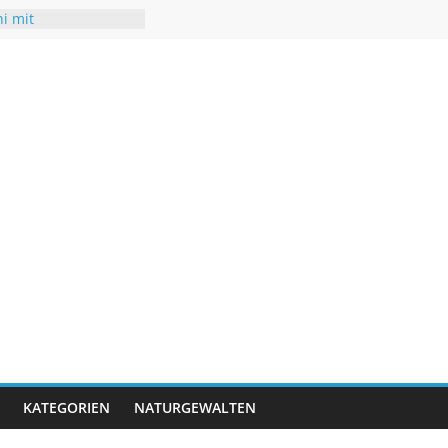
ni mit
turen
chsommer mit Folgen
r
t neuen Rekorden
rifft USA
rigwasser – kaum
KATEGORIEN
NATURGEWALTEN