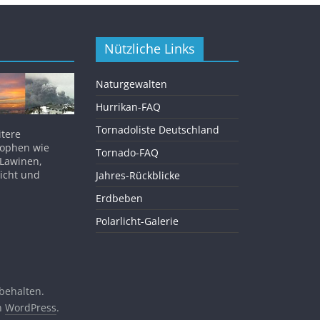
Nützliche Links
Naturgewalten
Hurrikan-FAQ
Tornadoliste Deutschland
itere
rophen wie
Tornado-FAQ
 Lawinen,
licht und
Jahres-Rückblicke
Erdbeben
Polarlicht-Galerie
rbehalten.
on
WordPress
.