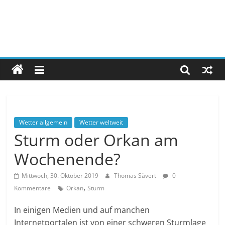
Wetter allgemein
Wetter weltweit
Sturm oder Orkan am
Wochenende?
Mittwoch, 30. Oktober 2019
Thomas Sävert
0
,
Kommentare
Orkan
Sturm
In einigen Medien und auf manchen
Internetportalen ist von einer schweren Sturmlage