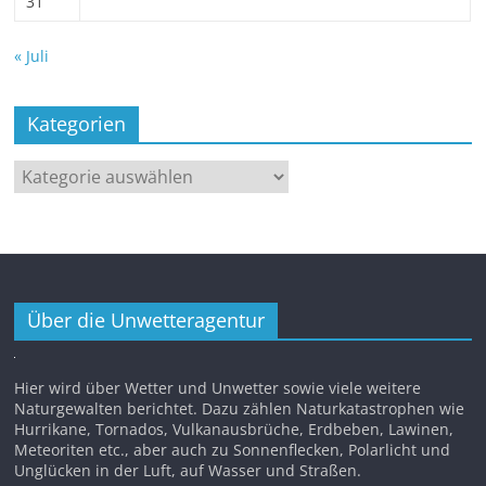
31
« Juli
Kategorien
Kategorien
Über die Unwetteragentur
Hier wird über Wetter und Unwetter sowie viele weitere
Naturgewalten berichtet. Dazu zählen Naturkatastrophen wie
Hurrikane, Tornados, Vulkanausbrüche, Erdbeben, Lawinen,
Meteoriten etc., aber auch zu Sonnenflecken, Polarlicht und
Unglücken in der Luft, auf Wasser und Straßen.