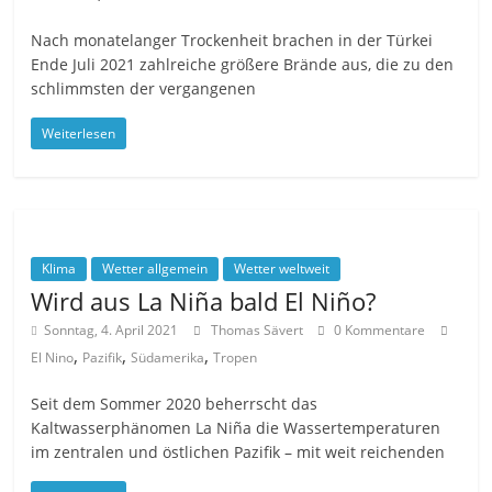
Nach monatelanger Trockenheit brachen in der Türkei
Ende Juli 2021 zahlreiche größere Brände aus, die zu den
schlimmsten der vergangenen
Weiterlesen
Klima
Wetter allgemein
Wetter weltweit
Wird aus La Niña bald El Niño?
Sonntag, 4. April 2021
Thomas Sävert
0 Kommentare
,
,
,
El Nino
Pazifik
Südamerika
Tropen
Seit dem Sommer 2020 beherrscht das
Kaltwasserphänomen La Niña die Wassertemperaturen
im zentralen und östlichen Pazifik – mit weit reichenden