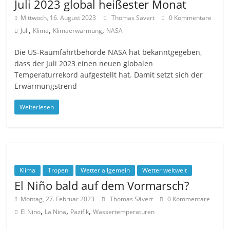
Juli 2023 global heißester Monat
Mittwoch, 16. August 2023
Thomas Sävert
0 Kommentare
,
,
,
Juli
Klima
Klimaerwärmung
NASA
Die US-Raumfahrtbehörde NASA hat bekanntgegeben,
dass der Juli 2023 einen neuen globalen
Temperaturrekord aufgestellt hat. Damit setzt sich der
Erwärmungstrend
Weiterlesen
Klima
Tropen
Wetter allgemein
Wetter weltweit
El Niño bald auf dem Vormarsch?
Montag, 27. Februar 2023
Thomas Sävert
0 Kommentare
,
,
,
El Nino
La Nina
Pazifik
Wassertemperaturen