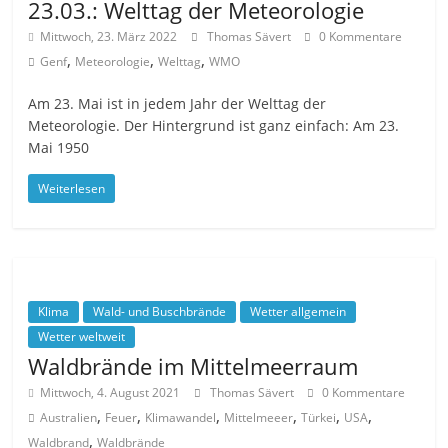
23.03.: Welttag der Meteorologie
Mittwoch, 23. März 2022
Thomas Sävert
0 Kommentare
,
,
,
Genf
Meteorologie
Welttag
WMO
Am 23. Mai ist in jedem Jahr der Welttag der
Meteorologie. Der Hintergrund ist ganz einfach: Am 23.
Mai 1950
Weiterlesen
Klima
Wald- und Buschbrände
Wetter allgemein
Wetter weltweit
Waldbrände im Mittelmeerraum
Mittwoch, 4. August 2021
Thomas Sävert
0 Kommentare
,
,
,
,
,
,
Australien
Feuer
Klimawandel
Mittelmeeer
Türkei
USA
,
Waldbrand
Waldbrände