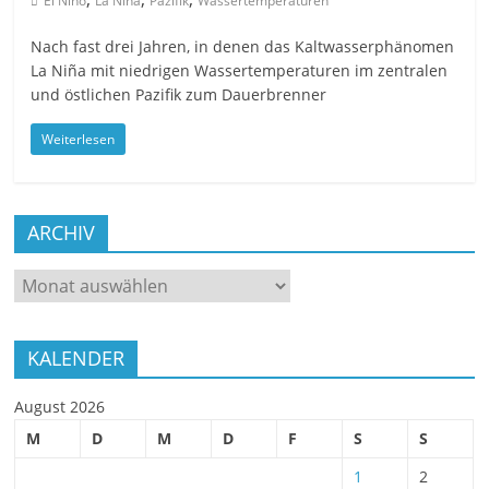
El Nino
La Nina
Pazifik
Wassertemperaturen
Nach fast drei Jahren, in denen das Kaltwasserphänomen
La Niña mit niedrigen Wassertemperaturen im zentralen
und östlichen Pazifik zum Dauerbrenner
Weiterlesen
ARCHIV
ARCHIV
KALENDER
August 2026
M
D
M
D
F
S
S
1
2