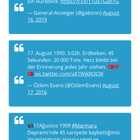
Ein Rückblick.
https://t.co/T1uETGan1G
— General-Anzeiger (@gabonn)
August
16, 2019
17. August 1999. 3.02h. Erdbeben. 45
Sekunden. 20 000 Tote. Herz bleibt bei
der Erinnerung jedes Jahr stehen.
pic.twitter.com/aX1WjkRQCW
— Özlem Evans (@OzlemEvans)
August
17, 2016
17Ağustos 1999
#Marmara
Depremi'nde 45 saniyede kaybettiğimiz
insanlarımızın anısına sevgi ve