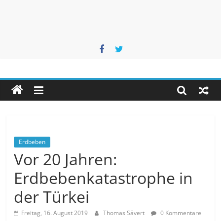
Unwetteragentur
powered
by
Thomas
Sävert
Erdbeben
Vor 20 Jahren:
Erdbebenkatastrophe in
der Türkei
Freitag, 16. August 2019
Thomas Sävert
0 Kommentare