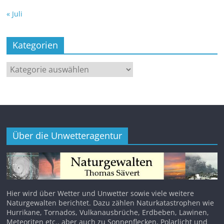
« Juli
Kategorien
Kategorien
Über die Unwetteragentur
Hier wird über Wetter und Unwetter sowie viele weitere
Naturgewalten berichtet. Dazu zählen Naturkatastrophen wie
Hurrikane, Tornados, Vulkanausbrüche, Erdbeben, Lawinen,
Meteoriten etc., aber auch zu Sonnenflecken, Polarlicht und