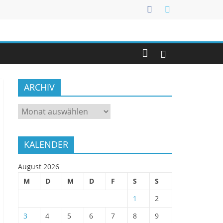
ARCHIV
ARCHIV
KALENDER
August 2026
M
D
M
D
F
S
S
1
2
3
4
5
6
7
8
9