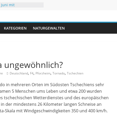
 Juni mit
eraturen
 Hochsommer mit Folgen
r
 mit neuen Rekorden
A trifft USA
KATEGORIEN
NATURGEWALTEN
iedrigwasser – kaum
a ungewöhnlich?
,
,
,
,
re
Deutschland
F4
Pforzheim
Tornado
Tschechien
nado in mehreren Orten im Südosten Tschechiens sehr
kamen 5 Menschen ums Leben und etwa 200 wurden
des tschechischen Wetterdienstes und des europäischen
in der mindestens 26 Kilometer langen Schneise an
ujita-Skala mit Windgeschwindigkeiten 350 und 400 km/h.