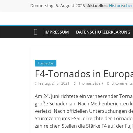
Zum
Donnerstag, 6. August 2026
Aktuelles:
Historischer
Inhalt
Rekordtemp
Juli 2026 –
springen
Unwetteragentu
Rheinpegel
Sturm BERTH
IMPRESSUM
DATENSCHUTZERKLÄRUNG
Extremes N
powered
Linderung
by
Thomas
Sävert
Tornados
F4-Tornados in Europ
Freitag, 2. Juli 2021
Thomas Sävert
0 Kommenta
Am 24. Juni richtete ein verheerender Tor
große Schäden an. Nach Medienberichten 
verletzt. Nach offiziellen Untersuchungen 
Sturmzentrums ESSL erreichte der Tornado 
zahlreichen Stellen die Stärke F4 auf der F