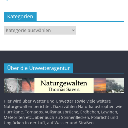
Kategorien
Kategorien
Über die Unwetteragentur
Hier wird über Wetter und Unwetter sowie viele weitere
Naturgewalten berichtet. Dazu zählen Naturkatastrophen wie
Hurrikane, Tornados, Vulkanausbrüche, Erdbeben, Lawinen,
Meteoriten etc., aber auch zu Sonnenflecken, Polarlicht und
Unglücken in der Luft, auf Wasser und Straßen.