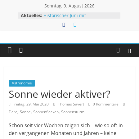
Zum
Sonntag, 9. August 2026
Inhalt
Aktuelles:
Historischer Juni mit
springen
Rekordtemperaturen
Juli 2026 – Hochsommer mit Folgen
Rheinpegel mit neuen Rekorden
Unwetteragentur
Sturm BERTHA trifft USA
Extremes Niedrigwasser – kaum
Linderung
powered
by
Thomas
Sävert
Astronomie
Sonne wieder aktiver?
Freitag, 29. Mai 2020
Thomas Sävert
0 Kommentare
,
,
,
Flare
Sonne
Sonnenflecken
Sonnensturm
Schon seit vier Wochen zeigen sich – wie so oft in
den vergangenen Monaten und Jahren – keine