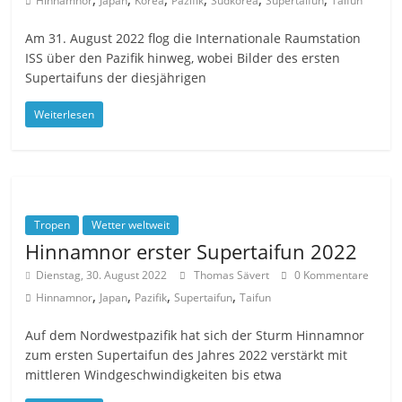
Hinnamnor
Japan
Korea
Pazifik
Südkorea
Supertaifun
Taifun
Am 31. August 2022 flog die Internationale Raumstation
ISS über den Pazifik hinweg, wobei Bilder des ersten
Supertaifuns der diesjährigen
Weiterlesen
Tropen
Wetter weltweit
Hinnamnor erster Supertaifun 2022
Dienstag, 30. August 2022
Thomas Sävert
0 Kommentare
,
,
,
,
Hinnamnor
Japan
Pazifik
Supertaifun
Taifun
Auf dem Nordwestpazifik hat sich der Sturm Hinnamnor
zum ersten Supertaifun des Jahres 2022 verstärkt mit
mittleren Windgeschwindigkeiten bis etwa