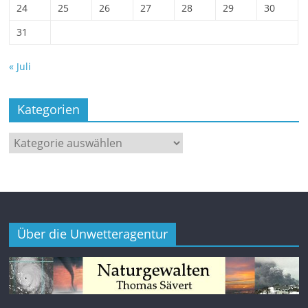
24
25
26
27
28
29
30
31
« Juli
Kategorien
Kategorien
Über die Unwetteragentur