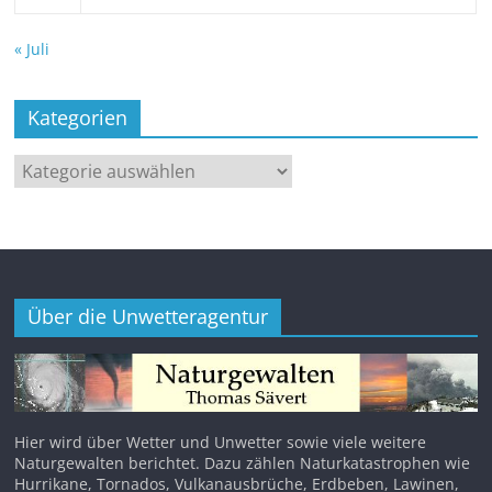
« Juli
Kategorien
Kategorien
Über die Unwetteragentur
Hier wird über Wetter und Unwetter sowie viele weitere
Naturgewalten berichtet. Dazu zählen Naturkatastrophen wie
Hurrikane, Tornados, Vulkanausbrüche, Erdbeben, Lawinen,