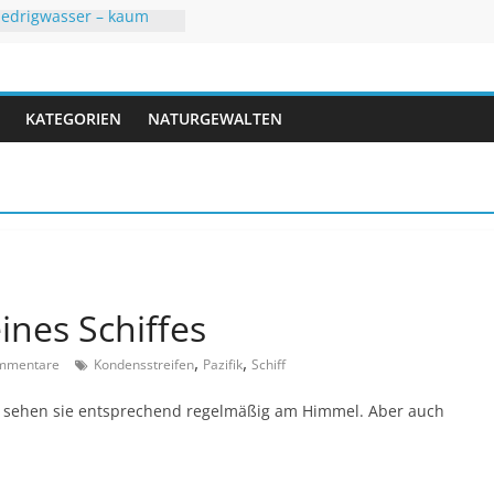
iedrigwasser – kaum
 Juni mit
r
eraturen
 Hochsommer mit Folgen
KATEGORIEN
NATURGEWALTEN
 mit neuen Rekorden
A trifft USA
ines Schiffes
,
,
mmentare
Kondensstreifen
Pazifik
Schiff
 sehen sie entsprechend regelmäßig am Himmel. Aber auch