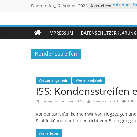
Zum
Extremes N
Donnerstag, 6. August 2026
Aktuelles:
Inhalt
Linderung
Historischer
springen
Unwetteragentu
Rekordtemp
Juli 2026 –
IMPRESSUM
DATENSCHUTZERKLÄRUNG
Rheinpegel
powered
Sturm BERTH
by
Thomas
Kondensstreifen
Sävert
Wetter allgemein
Wetter weltweit
ISS: Kondensstreifen e
Freitag, 18. Februar 2022
Thomas Sävert
0 Ko
Kondensstreifen kennen wir von Flugzeugen und
Schiffe können unter den richtigen Bedingungen
Weiterlesen