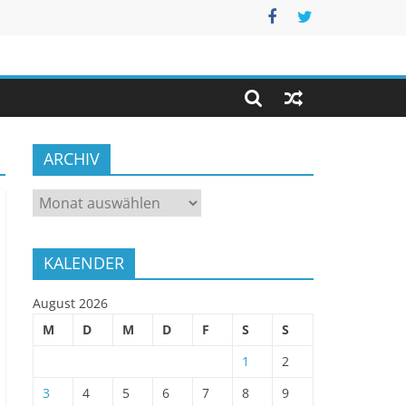
ARCHIV
ARCHIV
KALENDER
August 2026
M
D
M
D
F
S
S
1
2
3
4
5
6
7
8
9