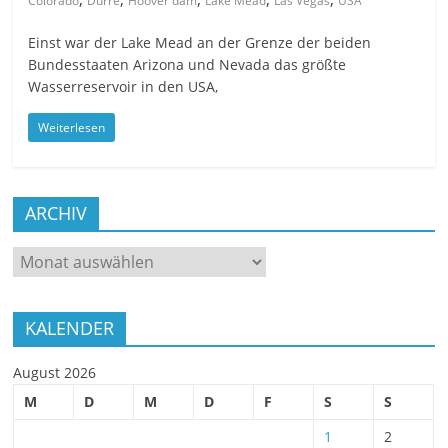
Colorado
Dürre
Hoover dam
Lake Mead
Las Vegas
USA
Einst war der Lake Mead an der Grenze der beiden
Bundesstaaten Arizona und Nevada das größte
Wasserreservoir in den USA,
Weiterlesen
ARCHIV
ARCHIV
KALENDER
August 2026
M
D
M
D
F
S
S
1
2