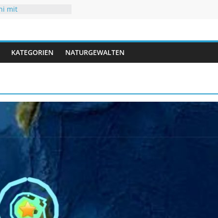
ni mit
aturen
chsommer mit Folgen
r
t neuen Rekorden
rifft USA
KATEGORIEN
NATURGEWALTEN
rigwasser – kaum