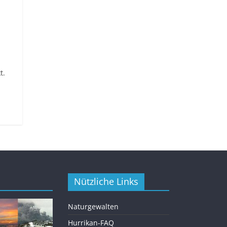
t.
Nützliche Links
Naturgewalten
Hurrikan-FAQ