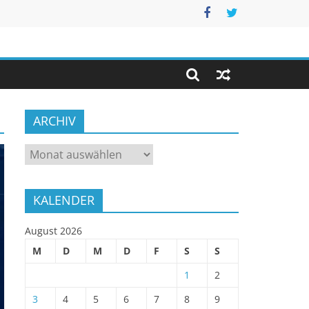
ARCHIV
ARCHIV
KALENDER
August 2026
M
D
M
D
F
S
S
1
2
3
4
5
6
7
8
9