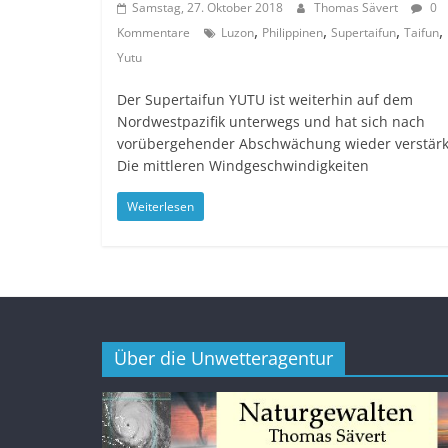
Samstag, 27. Oktober 2018
Thomas Sävert
0
,
,
,
,
Kommentare
Luzon
Philippinen
Supertaifun
Taifun
Yutu
Der Supertaifun YUTU ist weiterhin auf dem
Nordwestpazifik unterwegs und hat sich nach
vorübergehender Abschwächung wieder verstärk
Die mittleren Windgeschwindigkeiten
Weiterlesen
Über die Unwetteragentur