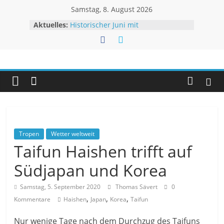
Zum
Samstag, 8. August 2026
Inhalt
Aktuelles:
Historischer Juni mit
springen
Rekordtemperaturen
Juli 2026 – Hochsommer mit Folgen
Rheinpegel mit neuen Rekorden
Unwetteragentur
Sturm BERTHA trifft USA
Extremes Niedrigwasser – kaum
Linderung
powered
by
Thomas
Sävert
Tropen
Wetter weltweit
Taifun Haishen trifft auf
Südjapan und Korea
Samstag, 5. September 2020
Thomas Sävert
0
,
,
,
Kommentare
Haishen
Japan
Korea
Taifun
Nur wenige Tage nach dem Durchzug des Taifuns