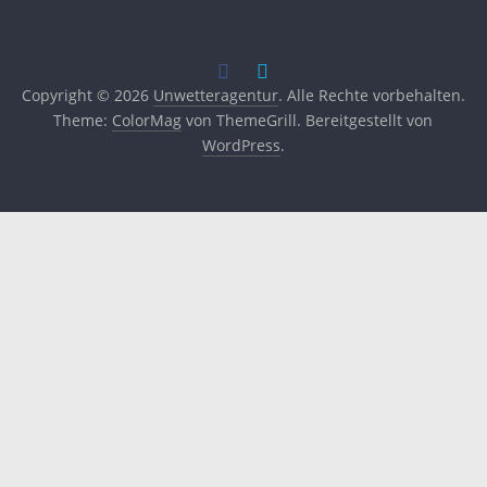
Copyright © 2026
Unwetteragentur
. Alle Rechte vorbehalten.
Theme:
ColorMag
von ThemeGrill. Bereitgestellt von
WordPress
.