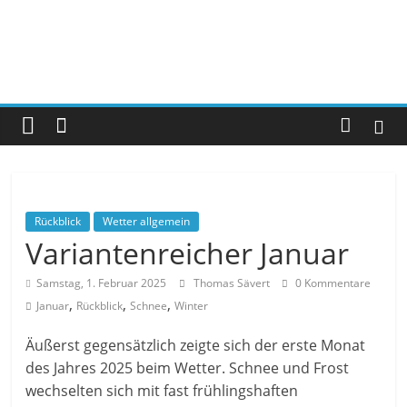
Rückblick
Wetter allgemein
Variantenreicher Januar
Samstag, 1. Februar 2025
Thomas Sävert
0 Kommentare
,
,
,
Januar
Rückblick
Schnee
Winter
Äußerst gegensätzlich zeigte sich der erste Monat
des Jahres 2025 beim Wetter. Schnee und Frost
wechselten sich mit fast frühlingshaften