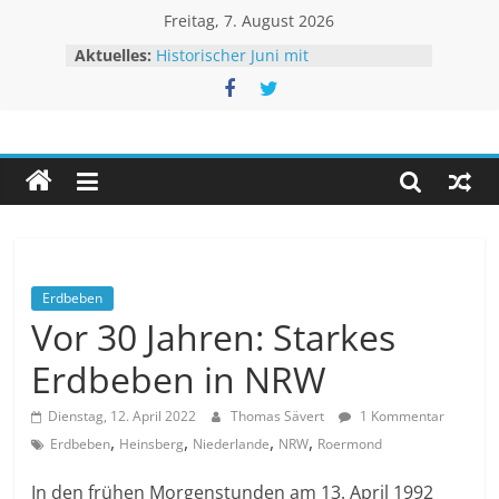
Zum
Freitag, 7. August 2026
Inhalt
Aktuelles:
Historischer Juni mit
springen
Rekordtemperaturen
Juli 2026 – Hochsommer mit Folgen
Rheinpegel mit neuen Rekorden
Unwetteragentur
Sturm BERTHA trifft USA
Extremes Niedrigwasser – kaum
Linderung
powered
by
Thomas
Sävert
Erdbeben
Vor 30 Jahren: Starkes
Erdbeben in NRW
Dienstag, 12. April 2022
Thomas Sävert
1 Kommentar
,
,
,
,
Erdbeben
Heinsberg
Niederlande
NRW
Roermond
In den frühen Morgenstunden am 13. April 1992