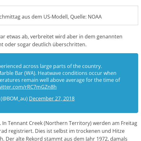
chmittag aus dem US-Modell, Quelle: NOAA
r etwas ab, verbreitet wird aber in dem genannten
ht oder sogar deutlich überschritten.
erienced across large parts of the country.
Marble Bar (WA). Heatwave conditions occur when
tures remain well above average for the time of
twitter.com/rRC7mGZn8h
ia (@BOM_au)
December 27, 2018
 In Tennant Creek (Northern Territory) werden am Freitag
d registriert. Dies ist selbst im trockenen und Hitze
. Der alte Rekord stammt aus dem Jahr 1972, damals