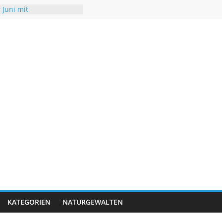
 Juni mit
eraturen
 Hochsommer mit Folgen
r
 mit neuen Rekorden
A trifft USA
iedrigwasser – kaum
KATEGORIEN
NATURGEWALTEN