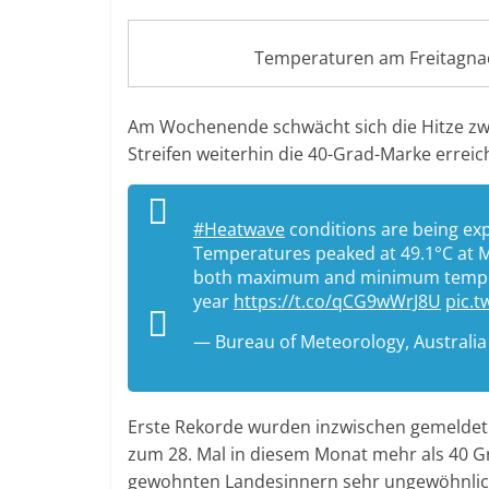
Temperaturen am Freitagna
Am Wochenende schwächt sich die Hitze zwa
Streifen weiterhin die 40-Grad-Marke erreic
#Heatwave
conditions are being exp
Temperatures peaked at 49.1°C at 
both maximum and minimum tempera
year
https://t.co/qCG9wWrJ8U
pic.
— Bureau of Meteorology, Austral
Erste Rekorde wurden inzwischen gemeldet.
zum 28. Mal in diesem Monat mehr als 40 Gra
gewohnten Landesinnern sehr ungewöhnlich