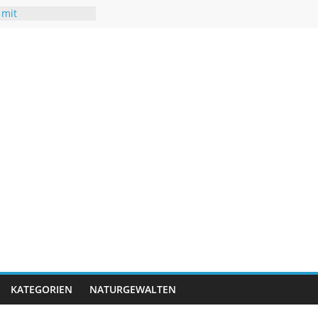
 mit
uren
hsommer mit Folgen
r
neuen Rekorden
ifft USA
gwasser – kaum
KATEGORIEN
NATURGEWALTEN