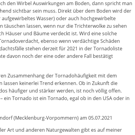
durch den Wirbel Auswirkungen am Boden, dann spricht man
hend sichtbar sein muss. Direkt über dem Boden wird der
r aufgewirbeltes Wasser) oder auch hochgewirbelte
n täuschen lassen, wenn nur die Trichterwolke zu sehen
rch Häuser und Bäume verdeckt ist. Wird eine solche
n Tornadoverdacht, ebenso wenn verdächtige Schäden
htsfälle stehen derzeit für 2021 in der Tornadoliste
e davon noch der eine oder andere Fall bestätigt
baren Zusammenhang der Tornadohäufigkeit mit dem
 lassen keinerlei Trend erkennen. Ob in Zukunft die
s häufiger und stärker werden, ist noch völlig offen.
 – ein Tornado ist ein Tornado, egal ob in den USA oder in
hlendorf (Mecklenburg-Vorpommern) am 05.07.2021
ler Art und anderen Naturgewalten gibt es auf meiner