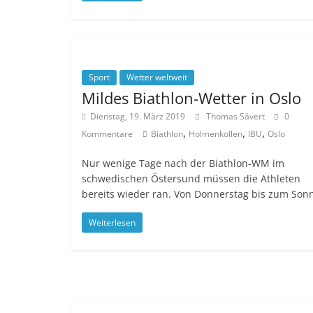
Sport
Wetter weltweit
Mildes Biathlon-Wetter in Oslo
Dienstag, 19. März 2019
Thomas Sävert
0
,
,
,
Kommentare
Biathlon
Holmenkollen
IBU
Oslo
Nur wenige Tage nach der Biathlon-WM im
schwedischen Östersund müssen die Athleten
bereits wieder ran. Von Donnerstag bis zum Son
Weiterlesen