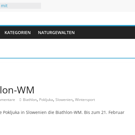
 mit
uren
hsommer mit Folgen
r
 neuen Rekorden
ifft USA
KATEGORIEN
NATURGEWALTEN
gwasser – kaum
hlon-WM
,
,
,
mentare
Biathlon
Pokljuka
Slowenien
Wintersport
 Pokljuka in Slowenien die Biathlon-WM. Bis zum 21. Februar