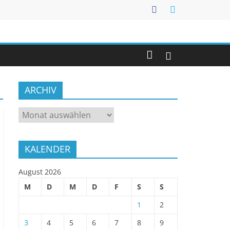
ARCHIV
ARCHIV
KALENDER
August 2026
M
D
M
D
F
S
S
1
2
3
4
5
6
7
8
9