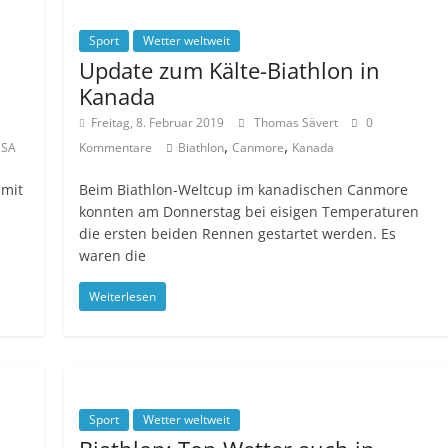
Sport
Wetter weltweit
Update zum Kälte-Biathlon in
Kanada
Freitag, 8. Februar 2019
Thomas Sävert
0
,
,
SA
Kommentare
Biathlon
Canmore
Kanada
 mit
Beim Biathlon-Weltcup im kanadischen Canmore
konnten am Donnerstag bei eisigen Temperaturen
die ersten beiden Rennen gestartet werden. Es
waren die
Weiterlesen
Sport
Wetter weltweit