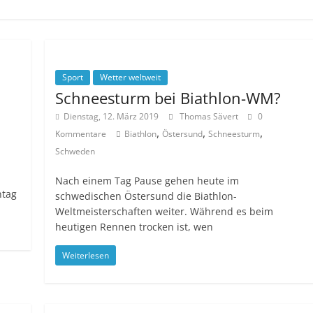
Sport
Wetter weltweit
Schneesturm bei Biathlon-WM?
Dienstag, 12. März 2019
Thomas Sävert
0
,
,
,
Kommentare
Biathlon
Östersund
Schneesturm
Schweden
Nach einem Tag Pause gehen heute im
ntag
schwedischen Östersund die Biathlon-
Weltmeisterschaften weiter. Während es beim
heutigen Rennen trocken ist, wen
Weiterlesen