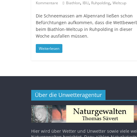
,
,
,
Kommentare
Biathlon
IBU
Ruhpolding
Weltcup
Die Schneemassen am Alpenrand ließen schon
Befürchtungen aufkommen, dass die Wettbewer
beim Biathlon-Weltcup in Ruhpolding in dieser
Woche ausfallen müssen.
Weiterlesen
Über die Unwetteragentur
Hier wird über Wetter und Unwetter sowie viele we
Naturgewalten berichtet. Dazu zählen Naturkatast