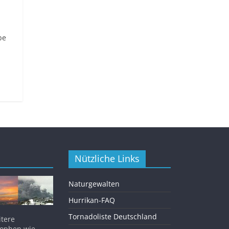
be
Nützliche Links
Naturgewalten
Hurrikan-FAQ
Tornadoliste Deutschland
itere
rophen wie