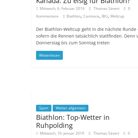
Kanada: Zu eisig für Biathlon?
Mittwoch, 6. Februar 2019
Thomas Sävert
0
,
,
,
Kommentare
Biathlon
Canmore
IBU
Weltcup
Der Biathlon-Weltcup geht in die nächste Runde 
sofern die Rennen tatsächlich stattfinden. Denn 
Donnerstag bis zum Sonntag treten
Weiterlesen
Sport
Wetter allgemein
Biathlon: Top-Wetter in
Ruhpolding
Mittwoch, 16. Januar 2019
Thomas Sävert
0