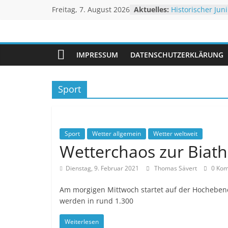
Zum
Freitag, 7. August 2026
Aktuelles:
Historischer Juni
Inhalt
Rekordtemperat
Juli 2026 – Hoc
springen
Unwetteragentu
Rheinpegel mit
Sturm BERTHA tr
IMPRESSUM
DATENSCHUTZERKLÄRUNG
Extremes Niedri
powered
Linderung
by
Thomas
Sport
Sävert
Sport
Wetter allgemein
Wetter weltweit
Wetterchaos zur Biat
Dienstag, 9. Februar 2021
Thomas Sävert
0 Kom
Am morgigen Mittwoch startet auf der Hochebene
werden in rund 1.300
Weiterlesen