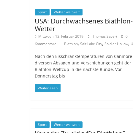
Sport
Wetter weltweit
USA: Durchwachsenes Biathlon-
Wetter
Mittwoch, 13. Februar 2019
Thomas Sävert
0
,
,
,
Kommentare
Biathlon
Salt Lake City
Soldier Hollow
U
Nach den Eisschranktemperaturen von Canmore
diversen Absagen und Verschiebungen geht der
Biathlon-Weltcup in die nächste Runde. Von
Donnerstag bis
Weiterlesen
Sport
Wetter weltweit