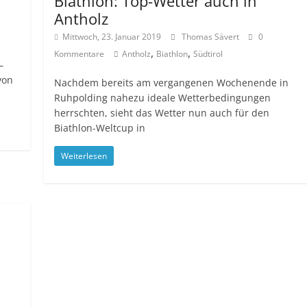
Biathlon: Top-Wetter auch in
Antholz
Mittwoch, 23. Januar 2019
Thomas Sävert
0
,
,
Kommentare
Antholz
Biathlon
Südtirol
–
von
Nachdem bereits am vergangenen Wochenende in
Ruhpolding nahezu ideale Wetterbedingungen
herrschten, sieht das Wetter nun auch für den
Biathlon-Weltcup in
Weiterlesen