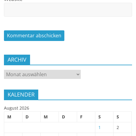
ARCHIV
ARCHIV
KALENDER
August 2026
M
D
M
D
F
S
S
1
2