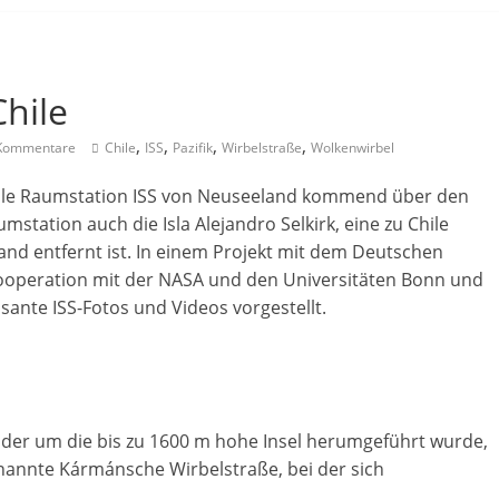
Chile
,
,
,
,
Kommentare
Chile
ISS
Pazifik
Wirbelstraße
Wolkenwirbel
nale Raumstation ISS von Neuseeland kommend über den
station auch die Isla Alejandro Selkirk, eine zu Chile
and entfernt ist. In einem Projekt mit dem Deutschen
Kooperation mit der NASA und den Universitäten Bonn und
sante ISS-Fotos und Videos vorgestellt.
 der um die bis zu 1600 m hohe Insel herumgeführt wurde,
enannte Kármánsche Wirbelstraße, bei der sich