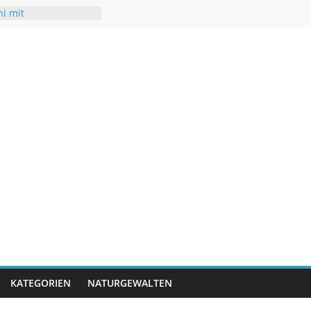
ni mit
turen
chsommer mit Folgen
r
t neuen Rekorden
rifft USA
rigwasser – kaum
KATEGORIEN
NATURGEWALTEN