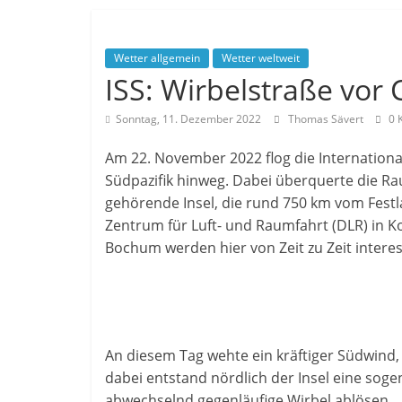
Wetter allgemein
Wetter weltweit
ISS: Wirbelstraße vor 
Sonntag, 11. Dezember 2022
Thomas Sävert
0 
Am 22. November 2022 flog die Internatio
Südpazifik hinweg. Dabei überquerte die Raum
gehörende Insel, die rund 750 km vom Festl
Zentrum für Luft- und Raumfahrt (DLR) in 
Bochum werden hier von Zeit zu Zeit interes
An diesem Tag wehte ein kräftiger Südwind,
dabei entstand nördlich der Insel eine sog
abwechselnd gegenläufige Wirbel ablösen.