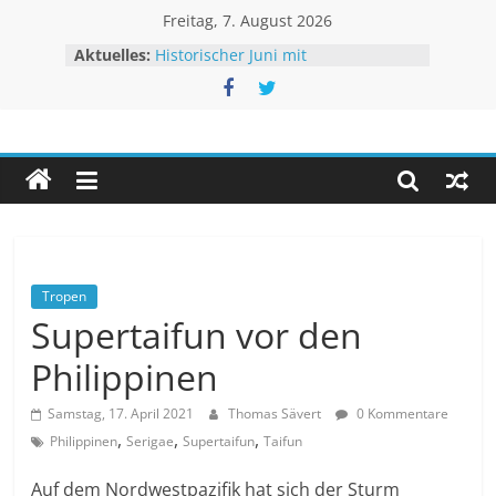
Zum
Freitag, 7. August 2026
Inhalt
Aktuelles:
Historischer Juni mit
springen
Rekordtemperaturen
Juli 2026 – Hochsommer mit Folgen
Rheinpegel mit neuen Rekorden
Unwetteragentur
Sturm BERTHA trifft USA
Extremes Niedrigwasser – kaum
Linderung
powered
by
Thomas
Sävert
Tropen
Supertaifun vor den
Philippinen
Samstag, 17. April 2021
Thomas Sävert
0 Kommentare
,
,
,
Philippinen
Serigae
Supertaifun
Taifun
Auf dem Nordwestpazifik hat sich der Sturm