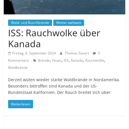
Wald- und Buschbrände
Wetter weltweit
ISS: Rauchwolke über
Kanada
Freitag, 6. September 2024
Thomas Sävert
0
,
,
,
,
,
Kommentare
Brände
Feuer
ISS
Kanada
Rauchwolke
Waldbrände
Derzeit wüten wieder starke Waldbrände in Nordamerika.
Besonders betroffen sind Kanada und der US-
Bundesstaat Kalifornien. Der Rauch breitet sich über
Weiterlesen