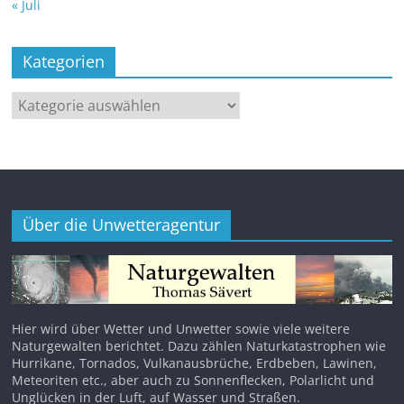
« Juli
Kategorien
Kategorien
Über die Unwetteragentur
Hier wird über Wetter und Unwetter sowie viele weitere
Naturgewalten berichtet. Dazu zählen Naturkatastrophen wie
Hurrikane, Tornados, Vulkanausbrüche, Erdbeben, Lawinen,
Meteoriten etc., aber auch zu Sonnenflecken, Polarlicht und
Unglücken in der Luft, auf Wasser und Straßen.